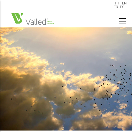
Pasar
PT
EN
FR
ES
al
MAIN
NAVIGATION
contenido
principal